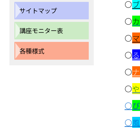
〇
ブ
サイトマップ
〇
カ
講座モニター表
〇
マ
各種様式
〇
る
〇
ナ
〇
や
〇
び
〇
風