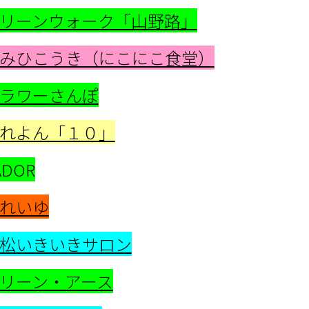
リーンウォーク「山野路」
みひこうき（にこにこ食堂）
ラワーさんぽ
れよん「１０」
ADOR
れいゆ
松いきいきサロン
リーン・アース