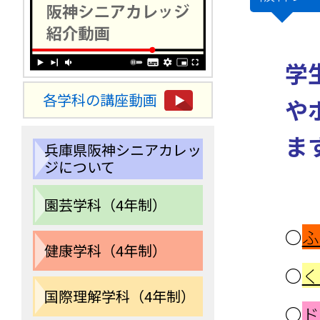
学
各学科の講座動画
や
ま
兵庫県阪神シニアカレッ
ジについて
園芸学科（4年制）
〇
ふ
健康学科（4年制）
〇
く
国際理解学科（4年制）
〇
ド