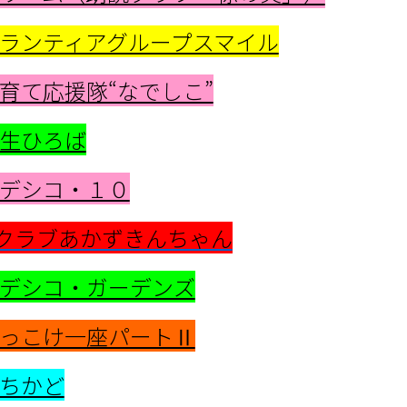
ランティアグループスマイル
育て応援隊“なでしこ”
生ひろば
デシコ・１０
クラブあかずきんちゃん
デシコ・ガーデンズ
っこけ一座パートⅡ
ちかど