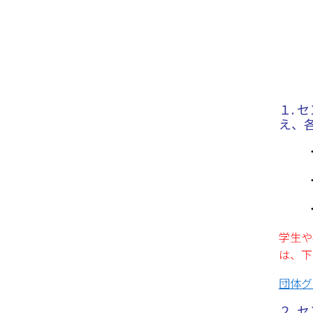
１.
え、
学生や
は、下
団体グ
２.