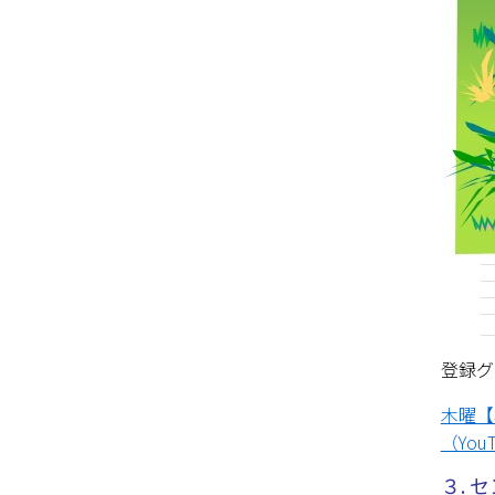
登録グ
木曜【
（You
３.