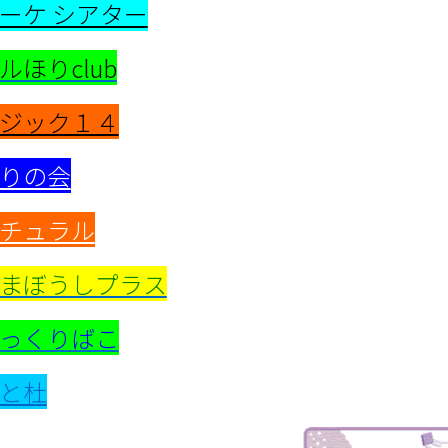
ーケ シアター
ルほりclub
ジック１４
りの会
チュラル
まぼうしプラス
っくりばこ
と杜