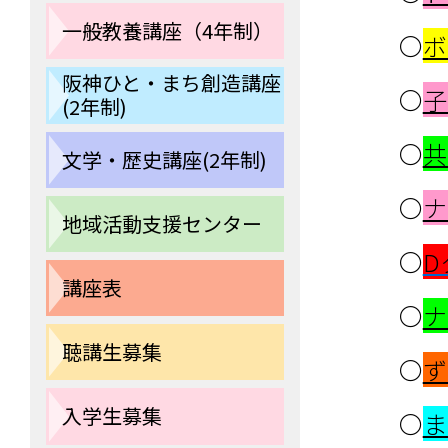
一般教養講座（4年制）
〇
ボ
阪神ひと・まち創造講座
〇
子
(2年制)
〇
共
文学・歴史講座(2年制)
〇
ナ
地域活動支援センター
〇
D
講座表
〇
ナ
聴講生募集
〇
ず
入学生募集
〇
ま