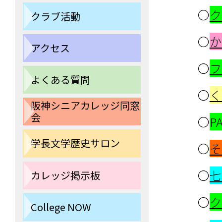
〇
ク
クラブ活動
〇
か
アクセス
〇
フ
よくある質問
〇
く
阪神シニアカレッジ同窓
会
〇
P
学長文学歴史サロン
〇
そ
〇
七
カレッジ掲示板
〇
ク
College NOW