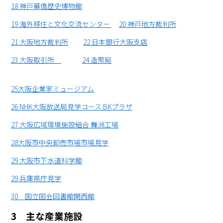
18 神戸華僑歴史博物館
19 海外移住と文化交流センター
20 神戸地方裁判所
21 大阪地方裁判所
22 日本銀行大阪支店
23 大阪取引所
24 造幣局
25大阪企業家ミュージアム
26 NHK大阪放送局見学コース BKプラザ
27 大阪広域環境施設組合 舞洲工場
28大阪市中央卸売市場市場見学
29 大阪市下水道科学館
29 兵庫県庁見学
30 国立国会図書館関西館
3 主な産業施設