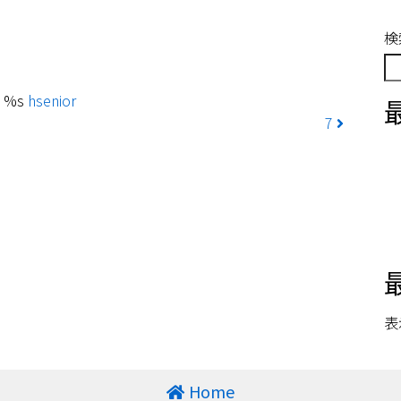
検
 %s
hsenior
7
表
Home