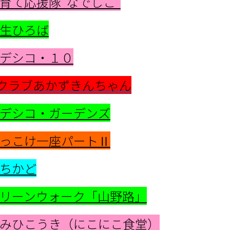
育て応援隊“なでしこ”
生ひろば
デシコ・１０
クラブあかずきんちゃん
デシコ・ガーデンズ
っこけ一座パートⅡ
ちかど
リーンウォーク「山野路」
みひこうき（にこにこ食堂）