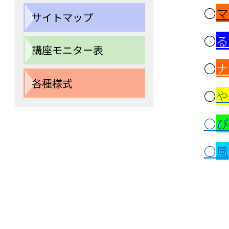
〇
マ
サイトマップ
〇
る
講座モニター表
〇
ナ
各種様式
〇
や
〇
び
〇
風