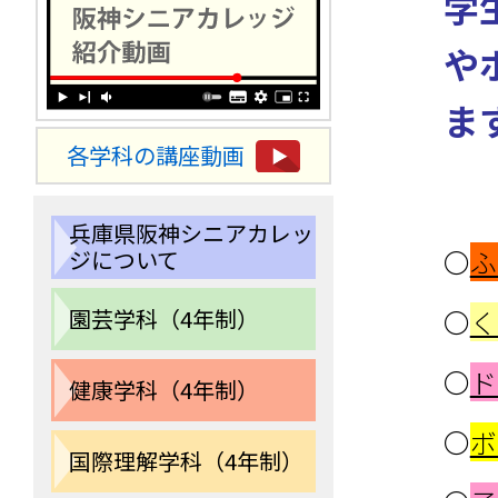
学
や
ま
各学科の講座動画
兵庫県阪神シニアカレッ
〇
ふ
ジについて
園芸学科（4年制）
〇
く
〇
ド
健康学科（4年制）
〇
ボ
国際理解学科（4年制）