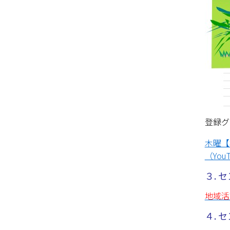
登録グ
木曜【
（You
３.
地域活
４.