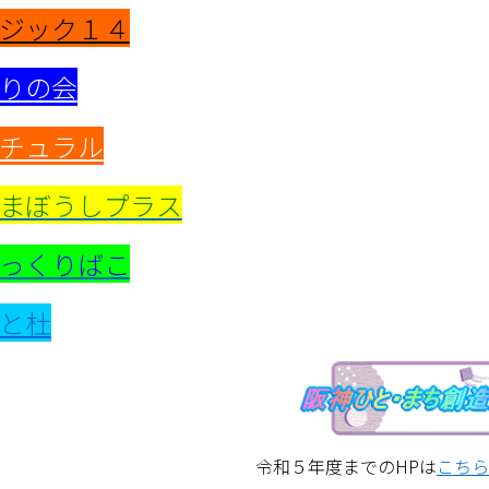
ジック１４
りの会
チュラル
まぼうしプラス
っくりばこ
と杜
令和５年度までのHPは
こちら