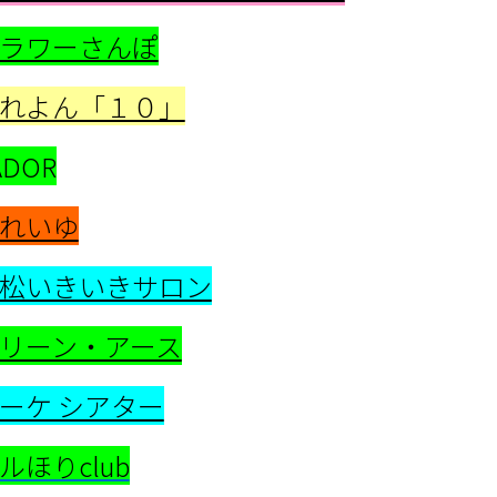
ラワーさんぽ
れよん「１０」
ADOR
れいゆ
松いきいきサロン
リーン・アース
ーケ シアター
ルほりclub