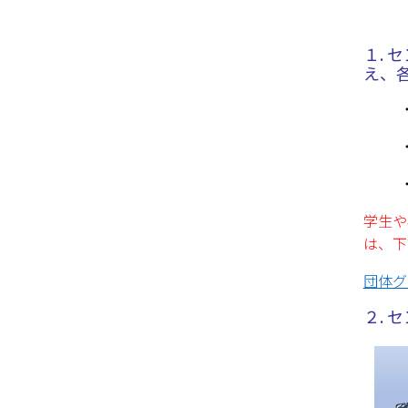
１.
え、
学生や
は、下
団体グ
２.