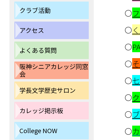
クラブ活動
〇
フ
〇
く
アクセス
〇
P
よくある質問
〇
そ
阪神シニアカレッジ同窓
会
〇
七
学長文学歴史サロン
〇
ク
カレッジ掲示板
〇
ブ
〇
カ
College NOW