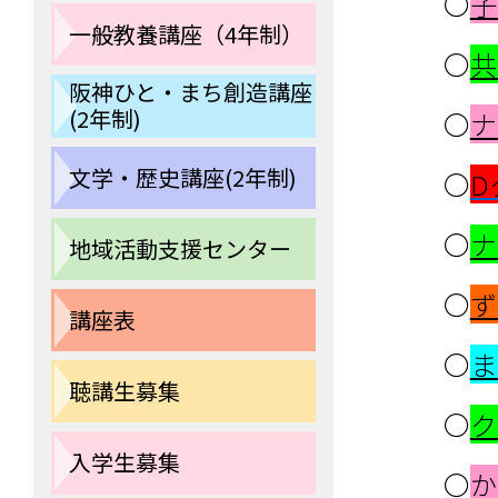
〇
子
一般教養講座（4年制）
〇
共
阪神ひと・まち創造講座
(2年制)
〇
ナ
文学・歴史講座(2年制)
〇
D
〇
ナ
地域活動支援センター
〇
ず
講座表
〇
ま
聴講生募集
〇
ク
入学生募集
〇
か