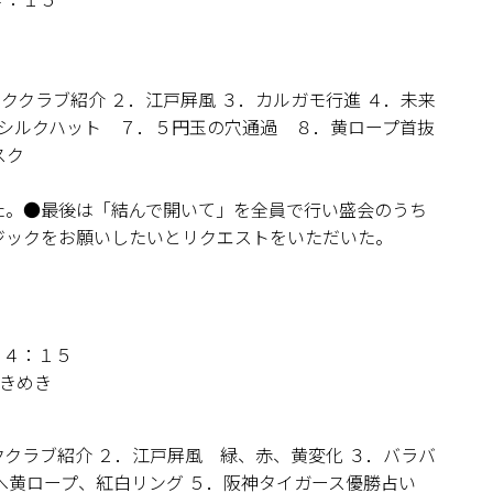
ククラブ紹介 ２．江戸屏風 ３．カルガモ行進 ４．未来
とシルクハット ７．５円玉の穴通過 ８．黄ロープ首抜
スク
た。●最後は「結んで開いて」を全員で行い盛会のうち
ジックをお願いしたいとリクエストをいただいた。
１４：１５
きめき
クラブ紹介 ２．江戸屏風 緑、赤、黄変化 ３．バラバ
へ黄ロープ、紅白リング ５．阪神タイガース優勝占い