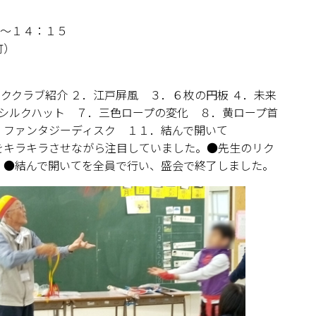
０～１４：１５
町）
ッククラブ紹介 ２．江戸屏風 ３．６枚の円板 ４．未来
とシルクハット ７．三色ロープの変化 ８．黄ロープ首
．ファンタジーディスク １１．結んで開いて
をキラキラさせながら注目していました。●先生のリク
。●結んで開いてを全員で行い、盛会で終了しました。