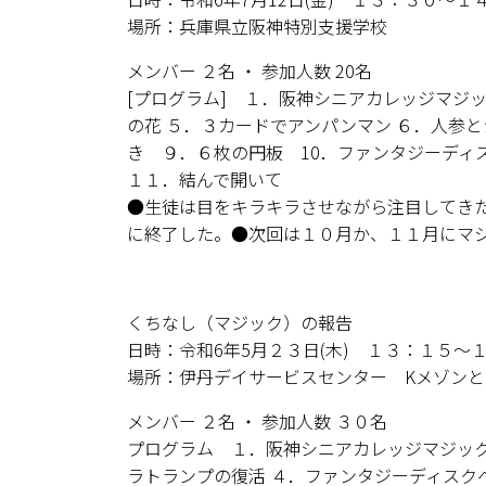
場所：兵庫県立阪神特別支援学校
メンバー ２名 ・ 参加人数 20名
[プログラム] １．阪神シニアカレッジマジッ
の花 ５．３カードでアンパンマン ６．人参
き ９．６枚の円板 10．ファンタジーディ
１１．結んで開いて
●生徒は目をキラキラさせながら注目してき
に終了した。●次回は１０月か、１１月にマ
くちなし（マジック）の報告
日時：令和6年5月２３日(木) １３：１５～
場所：伊丹デイサービスセンター Kメゾンと
メンバー ２名 ・ 参加人数 ３０名
プログラム １．阪神シニアカレッジマジック
ラトランプの復活 ４．ファンタジーディスク