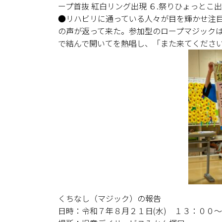
ープ首抜 紅白リング出現 ６.祭りひょっとこ
●リハビリに通っている人々が目を輝かせ注
の声が返って来た。参加型のロープマジック
で結んで開いてを熱唱し、「また来てくださ
くちなし（マジック）の報告
日時：令和７年８月２１日(水) １３：００