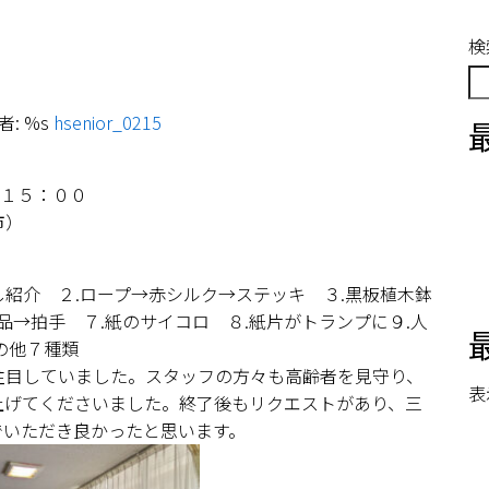
検
: %s
hsenior_0215
～１５：００
市）
し紹介 ２.ロープ→赤シルク→ステッキ ３.黒板植木鉢
手品→拍手 ７.紙のサイコロ ８.紙片がトランプに９.人
の他７種類
注目していました。スタッフの方々も高齢者を見守り、
表
上げてくださいました。終了後もリクエストがあり、三
でいただき良かったと思います。