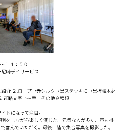
０～１４：５０
ー尼崎デイサービス
し紹介 ２.ロープ→赤シルク→黒ステッキに→黒板植木鉢
 5. 迷路文字→拍手 その他９種類
ワイドになって注目。
説明をしながら楽しく演じた。元気な人が多く、声も掛
てで喜んでいただく。最後に皆で集合写真を撮影した。