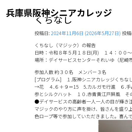
兵庫県阪神シニアカレッジ
くちなし
投稿日:
2024年11月6日
(2026年5月27日)
投稿者
くちなし（マジック）の報告
日時：令和８年５月１８日(月) １４：００
場所：デイサービスセンターそれいゆ（尼崎
参加人数 約３０名 メンバー３名
[プログラム] １.阪神シニアカレッジくちな
→花 ４.６＋９＝15 5.カルガモ行進 ６.
参とシルクハット １０.赤青黄江戸屏風 そ
●デイサービスの高齢者一人一人の目が輝き
マジックのやり方に声を掛け、皆さんを盛り
色ロープ等で参加していただきました。喜ん