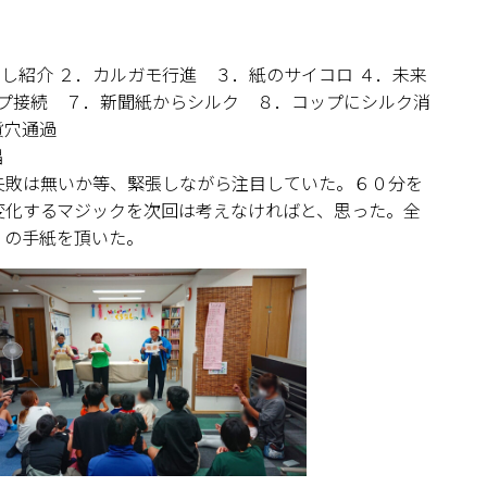
なし紹介 ２．カルガモ行進 ３．紙のサイコロ ４．未来
ープ接続 ７．新聞紙からシルク ８．コップにシルク消
貨穴通過
唱
失敗は無いか等、緊張しながら注目していた。６０分を
変化するマジックを次回は考えなければと、思った。全
」の手紙を頂いた。