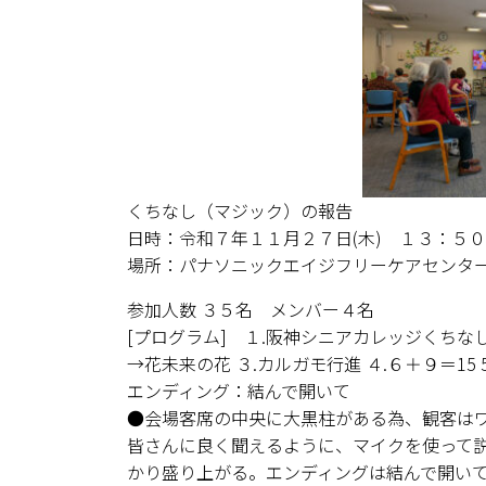
くちなし（マジック）の報告
日時：令和７年１１月２７日(木) １３：５
場所：パナソニックエイジフリーケアセンタ
参加人数 ３５名 メンバー４名
[プログラム] １.阪神シニアカレッジくちな
→花未来の花 ３.カルガモ行進 ４.６＋９＝15
エンディング：結んで開いて
●会場客席の中央に大黒柱がある為、観客は
皆さんに良く聞えるように、マイクを使って
かり盛り上がる。エンディングは結んで開い