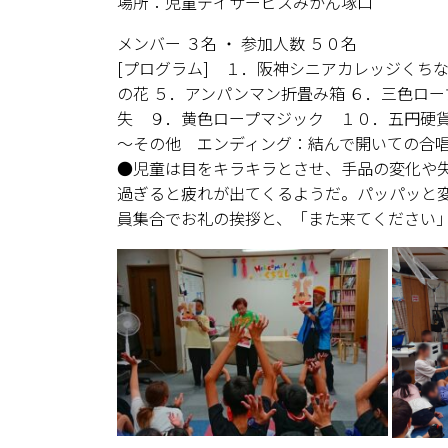
場所：児童デイサービスみかん塚口
メンバー ３名 ・ 参加人数 ５０名
[プログラム] １．阪神シニアカレッジくち
の花 ５．アンパンマン折畳み箱 ６．三色ロ
失 ９．黄色ロープマジック １０．五円硬
～その他 エンディング：結んで開いての合
●児童は目をキラキラとさせ、手品の変化や
過ぎると疲れが出てくるようだ。パッパッと
員集合でお礼の挨拶と、「また来てください