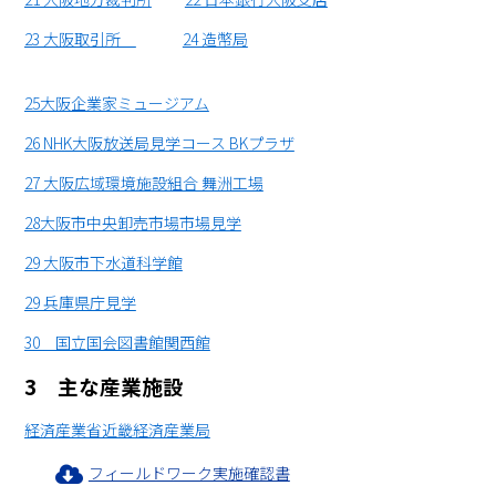
23 大阪取引所
24 造幣局
25大阪企業家ミュージアム
26 NHK大阪放送局見学コース BKプラザ
27 大阪広域環境施設組合 舞洲工場
28大阪市中央卸売市場市場見学
29 大阪市下水道科学館
29 兵庫県庁見学
30 国立国会図書館関西館
3 主な産業施設
経済産業省近畿経済産業局
フィールドワーク実施確認書