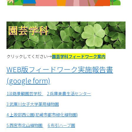
クリックしてください→
園芸学科フィードワーク案内
WEB版フィードワーク実施報告書
(google form)
1
淡路景観園芸学校
2 兵庫楽農生活センター
3 武庫川女子大学薬用植物園
4 上坂部西公園(尼崎市都市緑化植物園)
5 西宮市北山植物園
6 布引ハーブ園