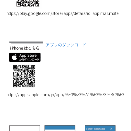
https://play.google.com/store/apps/details?id=app.mail.mate
アプリのダウンロード
https://apps.apple.com/jp/app/%E3%83%A1%E3%83%BC%E3