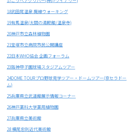
17こうべアグリパー(神戸ワイナリー)
18武田尾温泉 廃線ウォーキング
19有馬温泉(太閤の湯殿館/温泉寺)
20神戸市立森林植物園
21宝塚市立病院市民公開講座
22日本WHO協会 企画フォーラム
23阪神甲子園球場スタジアムツアー
24DOME TOURプロ野球見学ツアー・ドームツアー(京セラドー
ム)
25兵庫県立武道館展示情報コーナー
26神戸薬科大学薬用植物園
27兵庫県立美術館
28 横尾忠則近代美術館