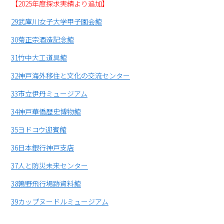
【2025年度探求実績より追加】
29武庫川女子大学甲子園会館
30菊正宗酒造記念館
31竹中大工道具館
32神戸海外移住と文化の交流センター
33市立伊丹ミュージアム
34神戸華僑歴史博物館
35ヨドコウ迎賓館
36日本銀行神戸支店
37人と防災未来センター
38鶉野飛行場跡資料館
39カップヌードルミュージアム