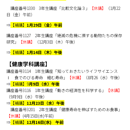
講座番号1330 3年生講座「比較文化論３」
【休講】
（1月22
日（金）午前）
⇒
【補講】
1月29日（金）午前
講座番号1127 2年生講座「絶滅の危機に瀕する動物たちの保存
研究」
【休講】
（12月3日（木）午後）
⇒
【補講】
1月14日（木）午後
【健康学科講座】
講座番号3114 1年生講座「知っておきたいライフサイエンス
Ⅰ 食でのびる寿命 縮む寿命」
【休講】
（8月26（水）午後）
⇒
【補講】9
月9日（水）午後
講座番号3116 1年生講座「動きの経済性を科学する」
【休講】
（9月9日（水）午後）
⇒
【補講】
12月23日（水）午後
講座番号3201 2年生講座「健康寿命を伸ばすためのお食事」
【休講】
(4月15日(水)午前)
⇒
【補講】
12月16日(水) 午前