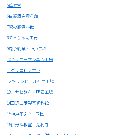
5薫寿堂
6白鶴酒造資料館
7沢の鶴資料館
8てっちゃん工房
9森永乳業・神戸工場
10キッコーマン高砂工場
11グリコピア神戸
12 キリンビール神戸工場
13アサヒ飲料・明石工場
14田辺三菱製薬資料館
15神戸布引ハーブ園
16伊丹禅教室 荒村寺