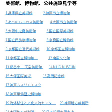
美術館、博物館、公共施設見学等
1 兵庫県立美術館
2 神戸市立博物館
3 あべのハルカス美術館
4 大阪市立美術館
5 大阪中之島美術館
6 国立国際美術館
7 国立民族学博物館
8 奈良国立博物館
9 京都国立近代美術館
10 京都国立博物館
11 京都国立博物館
12 南蛮文化館
13 絹谷幸二 天空美術館
14 MIHO MUSEUM
15 大塚国際美術
16 高碕記念館
17 神戸ムスリムモスク
18 神戸華僑歴史博物館
19 海外移住と文化交流センター
20 神戸地方裁判所
21 大阪地方裁判所
22 日本銀行大阪支店