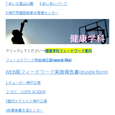
7 あいな里山公園
8 あいあいパーク
9 神戸市建設局東水環境センター
クリックしてください→
健康学科フィードワーク案内
フィールドワーク実施確認書
(word-file)
WEB版フィードワーク実施報告書(google form)
1 キューピー神戸工場
２ UCC COFFE ACADEM
3
雪印メグミルク神戸工場
4兵庫楽農生活センター