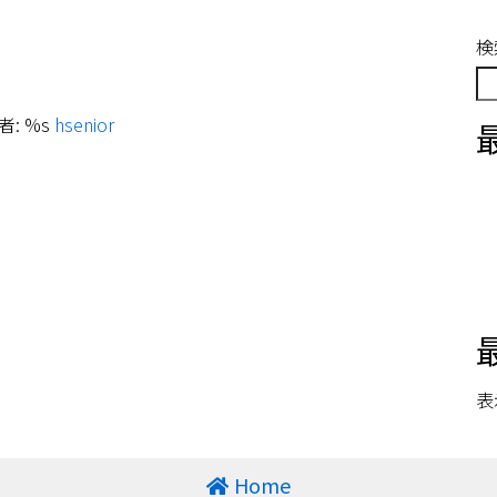
検
: %s
hsenior
表
Home