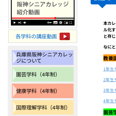
本カレ
ル化す
各学科の講座動画
と存じ
なにと
兵庫県阪神シニアカレッ
教養
ジについて
1年生
園芸学科（4年制）
2年生
健康学科（4年制）
3年生
4年生
国際理解学科（4年制）
園芸