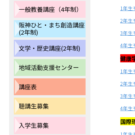
1年生
一般教養講座（4年制）
2年生
阪神ひと・まち創造講座
(2年制)
3年生
4年生
文学・歴史講座(2年制)
健康
地域活動支援センター
1年生
2年生
講座表
3年生
聴講生募集
4年生
国際
入学生募集
1年生