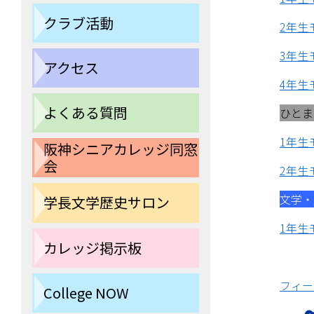
クラブ活動
2年生
3年生
アクセス
4年生
よくある質問
ひとま
1年生
阪神シニアカレッジ同窓
会
2年生
文学・
学長文学歴史サロン
1年生
カレッジ掲示板
フィー
College NOW