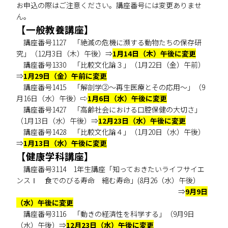
お申込の際はご注意ください。講座番号には変更ありませ
ん。
【一般教養講座】
講座番号1127 「絶滅の危機に瀕する動物たちの保存研
究」（12月3日（木）午後）⇒
1月14日（木）午後に変更
講座番号1330 「比較文化論３」（1月22日（金）午前）
⇒
1月29日（金）午前に変更
講座番号1415 「解剖学②～再生医療とその応用～」（9
月16日（水）午後）⇨
1月6日（水）午後に変更
講座番号1427 「高齢社会における口腔保健の大切さ」
（1月13日（水）午後）⇒
12月23日（水）午後に変更
講座番号1428 「比較文化論４」（1月20日（水）午後）
⇒
1月13日（水）午後に変更
【健康学科講座】
講座番号3114 1年生講座「知っておきたいライフサイエ
ンスⅠ 食でのびる寿命 縮む寿命」(8月26（水）午後）
⇒
9月9
日
（水）午後に変更
講座番号3116 「動きの経済性を科学する」（9月9日
（水）午後）⇒
12月23日（水）午後に変更