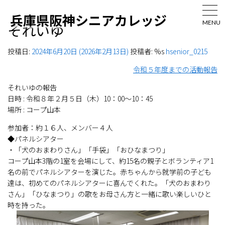
兵庫県阪神シニアカレッジ
MENU
それいゆ
投稿日:
2024年6月20日
(2026年2月13日)
投稿者: %s
hsenior_0215
令和５年度までの活動報告
それいゆの報告
日時 : 令和８年２月５日（木）10：00～10：45
場所 : コープ山本
参加者：約１６人、メンバー４人
◆パネルシアター
・「犬のおまわりさん」「手袋」「おひなまつり」
コープ山本3階の1室を会場にして、約15名の親子とボランティア1
名の前でパネルシアターを演じた。赤ちゃんから就学前の子ども
達は、初めてのパネルシアターに喜んでくれた。「犬のおまわり
さん」「ひなまつり」の歌をお母さん方と一緒に歌い楽しいひと
時を持った。