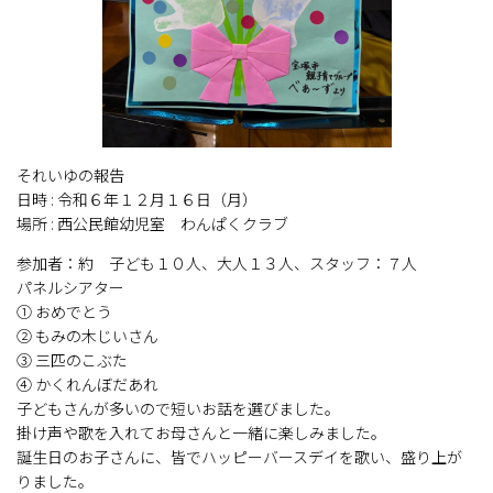
それいゆの報告
日時 : 令和６年１２月１６日（月）
場所 : 西公民館幼児室 わんぱくクラブ
参加者：約 子ども１０人、大人１３人、スタッフ：７人
パネルシアター
① おめでとう
② もみの木じいさん
③ 三匹のこぶた
④ かくれんぼだあれ
子どもさんが多いので短いお話を選びました。
掛け声や歌を入れてお母さんと一緒に楽しみました。
誕生日のお子さんに、皆でハッピーバースデイを歌い、盛り上が
りました。