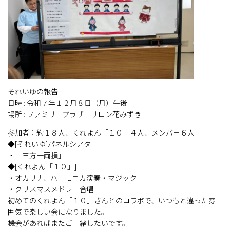
それいゆの報告
日時 : 令和７年１２月８日（月）午後
場所 : ファミリープラザ サロン花みずき
参加者：約１８人、くれよん「１０」４人、メンバー６人
◆[それいゆ]パネルシアター
・「三方一両損」
◆[くれよん「１０」]
・オカリナ、ハーモニカ演奏・マジック
・クリスマスメドレー合唱
初めてのくれよん「１０」さんとのコラボで、いつもと違った雰
囲気で楽しい会になりました。
機会があればまたご一緒したいです。