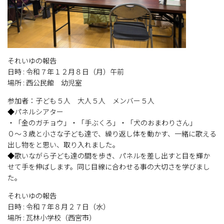
それいゆの報告
日時 : 令和７年１２月８日（月）午前
場所 : 西公民館 幼児室
参加者：子ども５人 大人５人 メンバー５人
◆パネルシアター
・「金のガチョウ」・「手ぶくろ」・「犬のおまわりさん」
０～３歳と小さな子ども達で、繰り返し体を動かす、一緒に歌える
出し物をと思い、取り入れました。
◆歌いながら子ども達の間を歩き、パネルを差し出すと目を輝か
せて手を伸ばします。同じ目線に合わせる事の大切さを学びまし
た。
それいゆの報告
日時 : 令和７年８月２７日（水）
場所 : 瓦林小学校（西宮市）