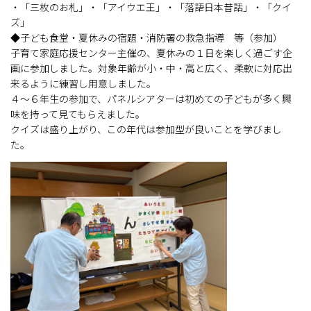
・「三枚のお札」・「アイウエ王」・「落語日本昔話」・「クイ
ズ」
◆子ども食堂・夏休みの宿題・消防署の救急指導 等（参加）
子育て家庭応援センター主催の、夏休みの１日を楽しく過ごす企
画に参加しました。対象年齢が小・中・高と広く、柔軟に対応出
来るように練習し用意しました。
４～６年生の参加で、パネルシアターは初めての子どもが多く興
味を持って見てもらえました。
クイズは盛り上がり、この年代は参加型が良いことを学びまし
た。